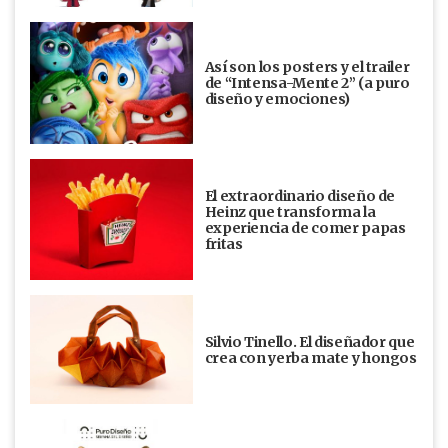
Así son los posters y el trailer
de “Intensa-Mente 2” (a puro
diseño y emociones)
El extraordinario diseño de
Heinz que transforma la
experiencia de comer papas
fritas
Silvio Tinello. El diseñador que
crea con yerba mate y hongos