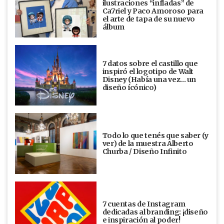
ilustraciones “infladas” de
Ca7riel y Paco Amoroso para
el arte de tapa de su nuevo
álbum
7 datos sobre el castillo que
inspiró el logotipo de Walt
Disney (Había una vez... un
diseño ícónico)
Todo lo que tenés que saber (y
ver) de la muestra Alberto
Churba / Diseño Infinito
7 cuentas de Instagram
dedicadas al branding: ¡diseño
e inspiración al poder!