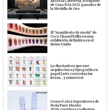
Así es la Cafetería, el espacio
de Casa FOA 2023 ganador de
la Medalla de Oro
El “manifiesto de moda” de
Coco Chanel brilla en una
exhibición definitiva en el
Reino Unido
La diseñadora que une
arquitectura y tipografía en
papel (arte con todas las
letras… y números)
Conocé a los Expositores de
Feria Puro Diseño
2026: creativos y valientes