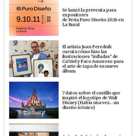
Se lanzó la preventa para
expositores
de Feria Puro Diseño 2026 en
La Rural
El artista Juan Perednik
cuenta cómo hizo las
ilustraciones “infladas” de
Ca7riel y Paco Amoroso para
el arte de tapa de su nuevo
álbum
7 datos sobre el castillo que
inspiró el logotipo de Walt
Disney (Había una vez... un
diseño ícónico)