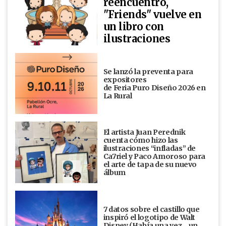
reencuentro,
"Friends" vuelve en
un libro con
ilustraciones
Se lanzó la preventa para
expositores
de Feria Puro Diseño 2026 en
La Rural
El artista Juan Perednik
cuenta cómo hizo las
ilustraciones “infladas” de
Ca7riel y Paco Amoroso para
el arte de tapa de su nuevo
álbum
7 datos sobre el castillo que
inspiró el logotipo de Walt
Disney (Había una vez... un