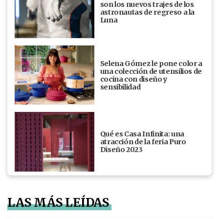
son los nuevos trajes de los
astronautas de regreso a la
Luna
Selena Gómez le pone color a
una colección de utensilios de
cocina con diseño y
sensibilidad
Qué es Casa Infinita: una
atracción de la feria Puro
Diseño 2023
LAS MÁS LEÍDAS