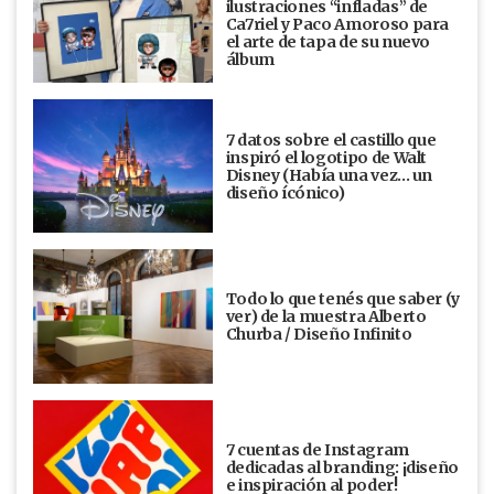
ilustraciones “infladas” de
Ca7riel y Paco Amoroso para
el arte de tapa de su nuevo
álbum
7 datos sobre el castillo que
inspiró el logotipo de Walt
Disney (Había una vez... un
diseño ícónico)
Todo lo que tenés que saber (y
ver) de la muestra Alberto
Churba / Diseño Infinito
7 cuentas de Instagram
dedicadas al branding: ¡diseño
e inspiración al poder!