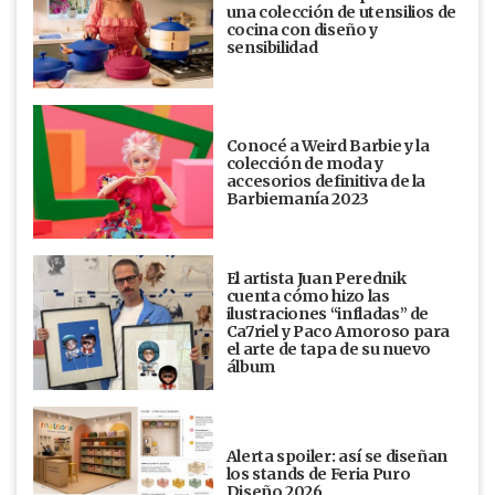
una colección de utensilios de
cocina con diseño y
sensibilidad
Conocé a Weird Barbie y la
colección de moda y
accesorios definitiva de la
Barbiemanía 2023
El artista Juan Perednik
cuenta cómo hizo las
ilustraciones “infladas” de
Ca7riel y Paco Amoroso para
el arte de tapa de su nuevo
álbum
Alerta spoiler: así se diseñan
los stands de Feria Puro
Diseño 2026