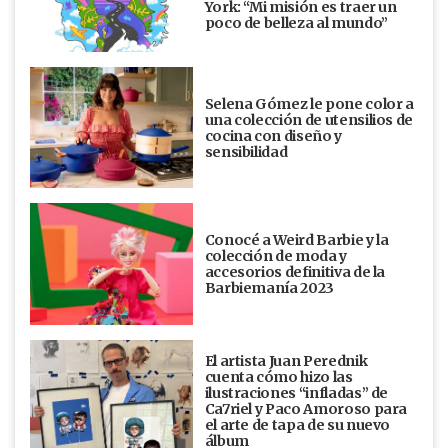
York: “Mi misión es traer un
poco de belleza al mundo”
Selena Gómez le pone color a
una colección de utensilios de
cocina con diseño y
sensibilidad
Conocé a Weird Barbie y la
colección de moda y
accesorios definitiva de la
Barbiemanía 2023
El artista Juan Perednik
cuenta cómo hizo las
ilustraciones “infladas” de
Ca7riel y Paco Amoroso para
el arte de tapa de su nuevo
álbum