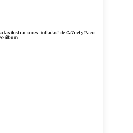
 las ilustraciones “infladas” de Ca7riel y Paco
evo álbum