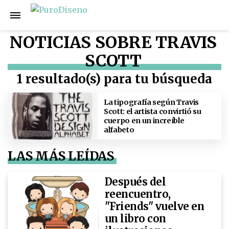
NOTICIAS SOBRE TRAVIS
SCOTT
1 resultado(s) para tu búsqueda
La tipografía según Travis
Scott: el artista convirtió su
cuerpo en un increíble
alfabeto
LAS MÁS LEÍDAS
Después del
reencuentro,
"Friends" vuelve en
un libro con