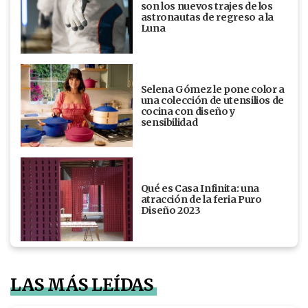
son los nuevos trajes de los
astronautas de regreso a la
Luna
Selena Gómez le pone color a
una colección de utensilios de
cocina con diseño y
sensibilidad
Qué es Casa Infinita: una
atracción de la feria Puro
Diseño 2023
LAS MÁS LEÍDAS