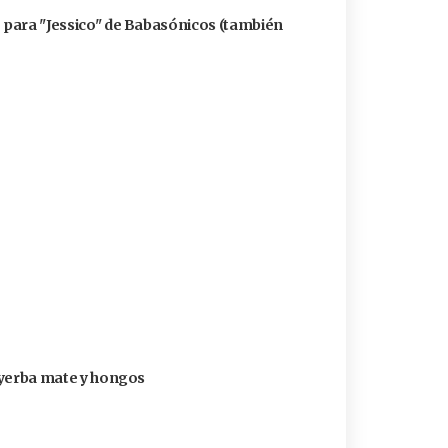
ó para "Jessico" de Babasónicos (también
n yerba mate y hongos