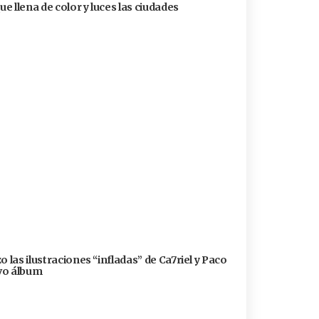
ue llena de color y luces las ciudades
 las ilustraciones “infladas” de Ca7riel y Paco
evo álbum