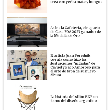
crea con yerba mate y hongos
Así es la Cafetería, el espacio
de Casa FOA 2023 ganador de
la Medalla de Oro
El artista Juan Perednik
cuenta cómo hizo las
ilustraciones “infladas” de
Ca7riel y Paco Amoroso para
el arte de tapa de su nuevo
álbum
La historia del sillón BKF, un
ícono del diseño argentino