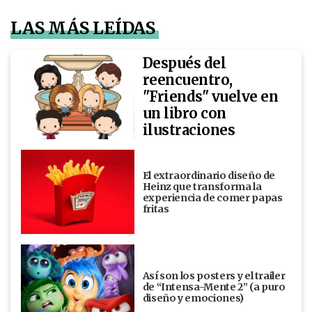
LAS MÁS LEÍDAS
Después del
reencuentro,
"Friends" vuelve en
un libro con
ilustraciones
El extraordinario diseño de
Heinz que transforma la
experiencia de comer papas
fritas
Así son los posters y el trailer
de “Intensa-Mente 2” (a puro
diseño y emociones)