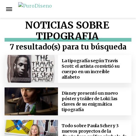
NOTICIAS SOBRE
TIPOGRAFIA
7 resultado(s) para tu búsqueda
La tipografía según Travis
Scott: el artista convirtió su
cuerpo en un increíble
alfabeto
Disney presentó un nuevo
póster y tráiler de Loki: las
claves de su enigmática
tipografía
Todo sobre Paula Scher y 3
nuevos proyectos de la