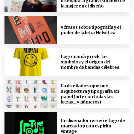
diseñadora gráfica símbolo de
la mujer en el diseño
9 frases sobre tipografía y el
poder de la letra Helvética
Logomanía y rock: los
símbolos y el origen del
nombre de bandas célebres
La diseñadora que une
arquitectura y tipografía en
papel (arte con todas las
letras… y números)
Un diseñador recreó el logo de
marcas top con espíritu
vintage