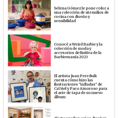
Selena Gómez le pone color a
una colección de utensilios de
cocina con diseño y
sensibilidad
Conocé a Weird Barbie y la
colección de moda y
accesorios definitiva de la
Barbiemanía 2023
El artista Juan Perednik
cuenta cómo hizo las
ilustraciones “infladas” de
Ca7riel y Paco Amoroso para
el arte de tapa de su nuevo
álbum