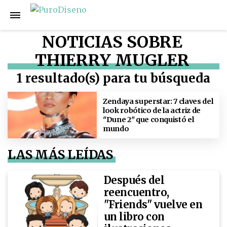
NOTICIAS SOBRE
THIERRY MUGLER
1 resultado(s) para tu búsqueda
Zendaya superstar: 7 claves del
look robótico de la actriz de
"Dune 2" que conquistó el
mundo
LAS MÁS LEÍDAS
Después del
reencuentro,
"Friends" vuelve en
un libro con