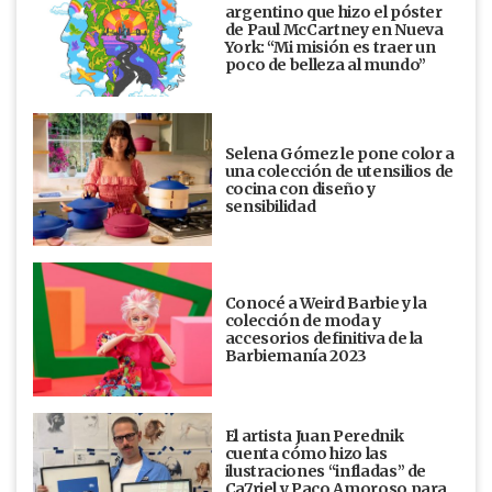
argentino que hizo el póster
de Paul McCartney en Nueva
York: “Mi misión es traer un
poco de belleza al mundo”
Selena Gómez le pone color a
una colección de utensilios de
cocina con diseño y
sensibilidad
Conocé a Weird Barbie y la
colección de moda y
accesorios definitiva de la
Barbiemanía 2023
El artista Juan Perednik
cuenta cómo hizo las
ilustraciones “infladas” de
Ca7riel y Paco Amoroso para