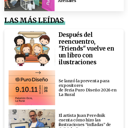
Arenales
LAS MÁS LEÍDAS
Después del
reencuentro,
"Friends" vuelve en
un libro con
ilustraciones
Se lanzó la preventa para
expositores
de Feria Puro Diseño 2026 en
La Rural
El artista Juan Perednik
cuenta cómo hizo las
ilustraciones “infladas” de