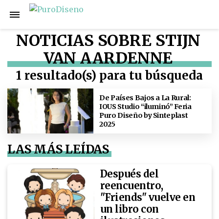
NOTICIAS SOBRE STIJN
VAN AARDENNE
1 resultado(s) para tu búsqueda
De Países Bajos a La Rural:
IOUS Studio “iluminó” Feria
Puro Diseño by Sinteplast
2025
LAS MÁS LEÍDAS
Después del
reencuentro,
"Friends" vuelve en
un libro con