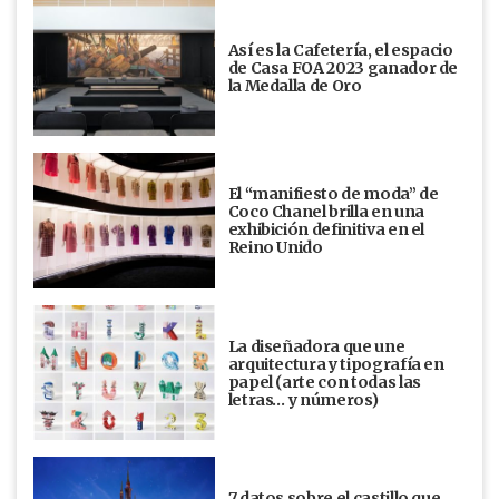
Así es la Cafetería, el espacio
de Casa FOA 2023 ganador de
la Medalla de Oro
El “manifiesto de moda” de
Coco Chanel brilla en una
exhibición definitiva en el
Reino Unido
La diseñadora que une
arquitectura y tipografía en
papel (arte con todas las
letras… y números)
7 datos sobre el castillo que