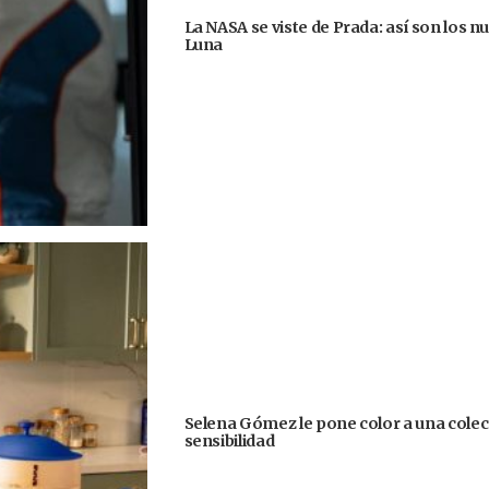
La NASA se viste de Prada: así son los n
Luna
Selena Gómez le pone color a una colecc
sensibilidad