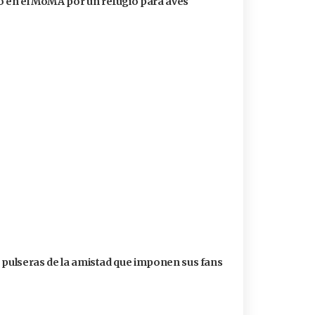
 en el MoMA por un refugio para aves
s pulseras de la amistad que imponen sus fans