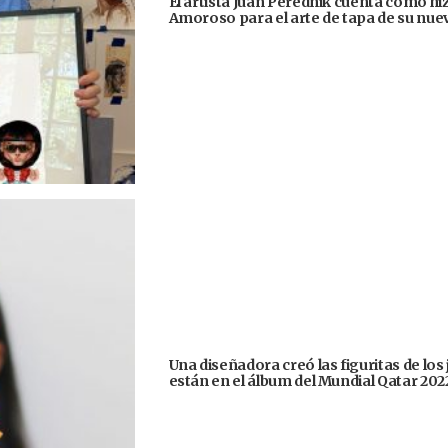
El artista Juan Perednik cuenta cómo hizo
Amoroso para el arte de tapa de su nu
Una diseñadora creó las figuritas de los
están en el álbum del Mundial Qatar 202