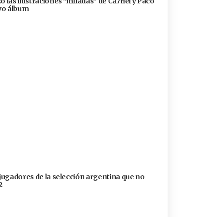
 las ilustraciones “infladas” de Ca7riel y Paco
evo álbum
 jugadores de la selección argentina que no
2