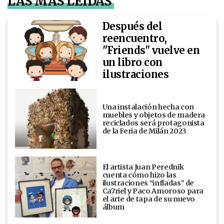
LAS MÁS LEÍDAS
Después del
reencuentro,
"Friends" vuelve en
un libro con
ilustraciones
Una instalación hecha con
muebles y objetos de madera
reciclados será protagonista
de la Feria de Milán 2023
El artista Juan Perednik
cuenta cómo hizo las
ilustraciones “infladas” de
Ca7riel y Paco Amoroso para
el arte de tapa de su nuevo
álbum