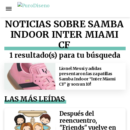
NOTICIAS SOBRE SAMBA
INDOOR INTER MIAMI
CF
1 resultado(s) para tu búsqueda
Lionel Messi y adidas
presentaron las zapatillas
Samba Indoor “Inter Miami
CF” ¡y son un 10!
LAS MÁS LEÍDAS
Después del
reencuentro,
"Friends" vuelve en