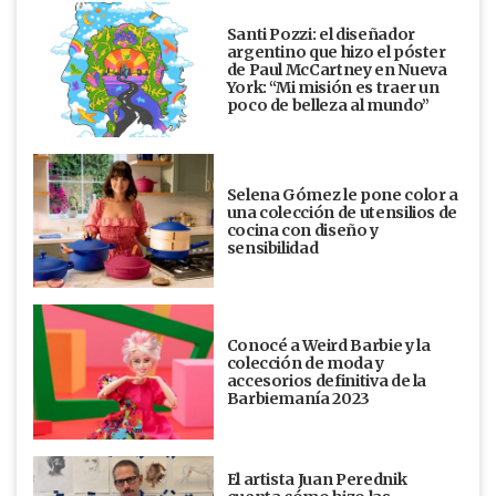
Santi Pozzi: el diseñador
argentino que hizo el póster
de Paul McCartney en Nueva
York: “Mi misión es traer un
poco de belleza al mundo”
Selena Gómez le pone color a
una colección de utensilios de
cocina con diseño y
sensibilidad
Conocé a Weird Barbie y la
colección de moda y
accesorios definitiva de la
Barbiemanía 2023
El artista Juan Perednik