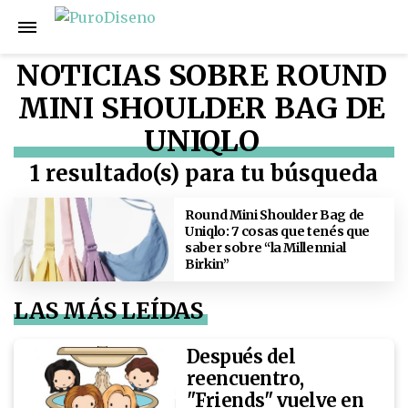
NOTICIAS SOBRE ROUND
MINI SHOULDER BAG DE
UNIQLO
1 resultado(s) para tu búsqueda
Round Mini Shoulder Bag de
Uniqlo: 7 cosas que tenés que
saber sobre “la Millennial
Birkin”
LAS MÁS LEÍDAS
Después del
reencuentro,
"Friends" vuelve en