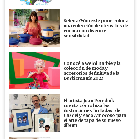
Selena Gómez le pone color a
una colección de utensilios de
cocina con diseño y
sensibilidad
Conocé a Weird Barbie y la
colección de moda y
accesorios definitiva de la
Barbiemanía 2023
El artista Juan Perednik
cuenta cómo hizo las
ilustraciones “infladas” de
Ca7riel y Paco Amoroso para
el arte de tapa de su nuevo
álbum