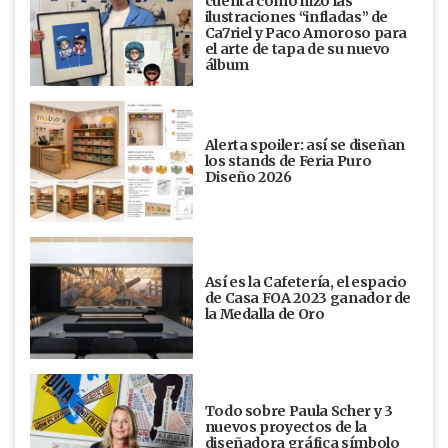
cuenta cómo hizo las
ilustraciones “infladas” de
Ca7riel y Paco Amoroso para
el arte de tapa de su nuevo
álbum
Alerta spoiler: así se diseñan
los stands de Feria Puro
Diseño 2026
Así es la Cafetería, el espacio
de Casa FOA 2023 ganador de
la Medalla de Oro
Todo sobre Paula Scher y 3
nuevos proyectos de la
diseñadora gráfica símbolo