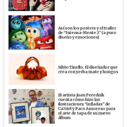
Así son los posters y el trailer
de “Intensa-Mente 2” (a puro
diseño y emociones)
Silvio Tinello. El diseñador que
crea con yerba mate y hongos
El artista Juan Perednik
cuenta cómo hizo las
ilustraciones “infladas” de
Ca7riel y Paco Amoroso para
el arte de tapa de su nuevo
álbum