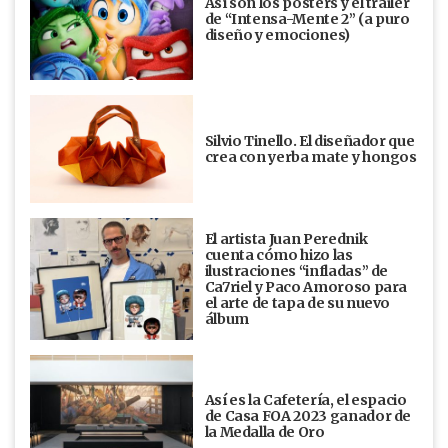
Así son los posters y el trailer
de “Intensa-Mente 2” (a puro
diseño y emociones)
Silvio Tinello. El diseñador que
crea con yerba mate y hongos
El artista Juan Perednik
cuenta cómo hizo las
ilustraciones “infladas” de
Ca7riel y Paco Amoroso para
el arte de tapa de su nuevo
álbum
Así es la Cafetería, el espacio
de Casa FOA 2023 ganador de
la Medalla de Oro