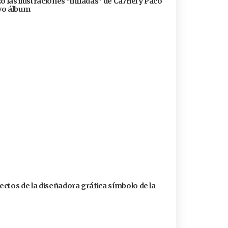
 las ilustraciones “infladas” de Ca7riel y Paco
evo álbum
ctos de la diseñadora gráfica símbolo de la