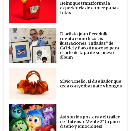
Heinz que transforma la
experiencia de comer papas
fritas
El artista Juan Perednik
cuenta cómo hizo las
ilustraciones “infladas” de
Ca7riel y Paco Amoroso para
el arte de tapa de su nuevo
álbum
Silvio Tinello. El diseñador que
crea con yerba mate y hongos
Así son los posters y el trailer
de “Intensa-Mente 2” (a puro
diseño y emociones)