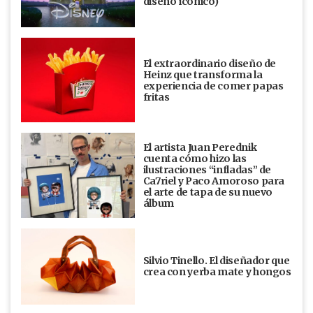
diseño ícónico)
El extraordinario diseño de
Heinz que transforma la
experiencia de comer papas
fritas
El artista Juan Perednik
cuenta cómo hizo las
ilustraciones “infladas” de
Ca7riel y Paco Amoroso para
el arte de tapa de su nuevo
álbum
Silvio Tinello. El diseñador que
crea con yerba mate y hongos