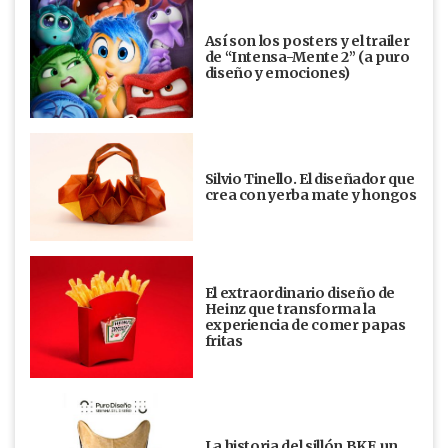
Así son los posters y el trailer
de “Intensa-Mente 2” (a puro
diseño y emociones)
Silvio Tinello. El diseñador que
crea con yerba mate y hongos
El extraordinario diseño de
Heinz que transforma la
experiencia de comer papas
fritas
La historia del sillón BKF, un