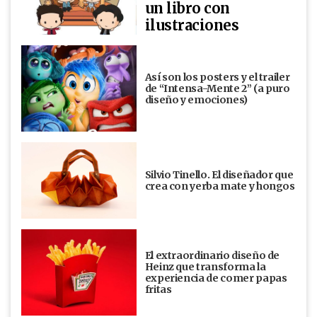
un libro con
ilustraciones
Así son los posters y el trailer
de “Intensa-Mente 2” (a puro
diseño y emociones)
Silvio Tinello. El diseñador que
crea con yerba mate y hongos
El extraordinario diseño de
Heinz que transforma la
experiencia de comer papas
fritas