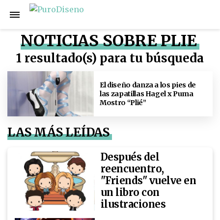
NOTICIAS SOBRE PLIE
1 resultado(s) para tu búsqueda
El diseño danza a los pies de
las zapatillas Hagel x Puma
Mostro “Plié”
LAS MÁS LEÍDAS
Después del
reencuentro,
"Friends" vuelve en
un libro con
ilustraciones