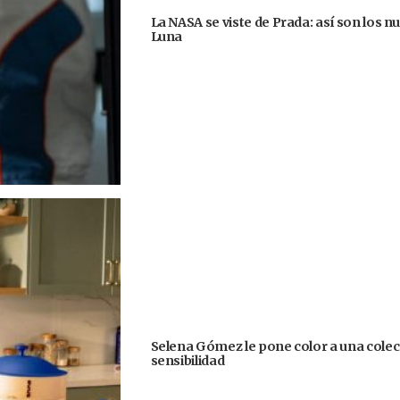
La NASA se viste de Prada: así son los n
Luna
Selena Gómez le pone color a una colecc
sensibilidad