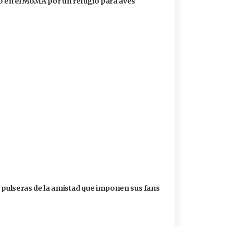
 en el MoMA por un refugio para aves
s pulseras de la amistad que imponen sus fans