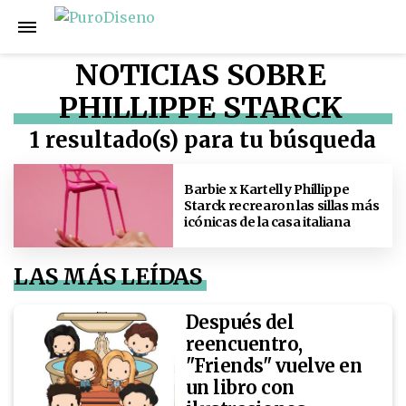
NOTICIAS SOBRE
PHILLIPPE STARCK
1 resultado(s) para tu búsqueda
Barbie x Kartell y Phillippe
Starck recrearon las sillas más
icónicas de la casa italiana
LAS MÁS LEÍDAS
Después del
reencuentro,
"Friends" vuelve en
un libro con