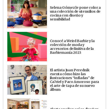
Selena Gómez le pone color a
una colección de utensilios de
cocina con diseño y
sensibilidad
Conocé a Weird Barbie y la
colección de moda y
accesorios definitiva de la
Barbiemanía 2023
El artista Juan Perednik
cuenta cómo hizo las
ilustraciones “infladas” de
Ca7riel y Paco Amoroso para
el arte de tapa de su nuevo
álbum