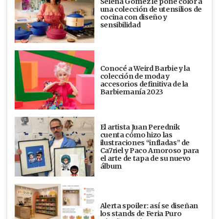
Selena Gómez le pone color a
una colección de utensilios de
cocina con diseño y
sensibilidad
Conocé a Weird Barbie y la
colección de moda y
accesorios definitiva de la
Barbiemanía 2023
El artista Juan Perednik
cuenta cómo hizo las
ilustraciones “infladas” de
Ca7riel y Paco Amoroso para
el arte de tapa de su nuevo
álbum
Alerta spoiler: así se diseñan
los stands de Feria Puro