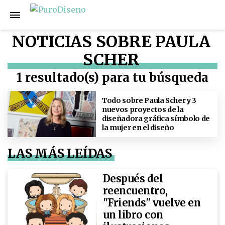
NOTICIAS SOBRE PAULA
SCHER
1 resultado(s) para tu búsqueda
Todo sobre Paula Scher y 3
nuevos proyectos de la
diseñadora gráfica símbolo de
la mujer en el diseño
LAS MÁS LEÍDAS
Después del
reencuentro,
"Friends" vuelve en
un libro con