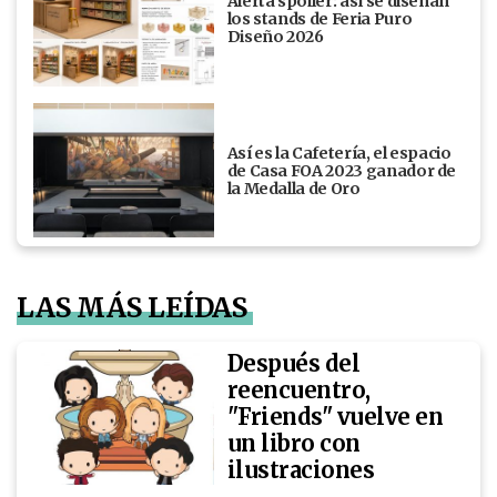
Alerta spoiler: así se diseñan
los stands de Feria Puro
Diseño 2026
Así es la Cafetería, el espacio
de Casa FOA 2023 ganador de
la Medalla de Oro
LAS MÁS LEÍDAS
Después del
reencuentro,
"Friends" vuelve en
un libro con
ilustraciones