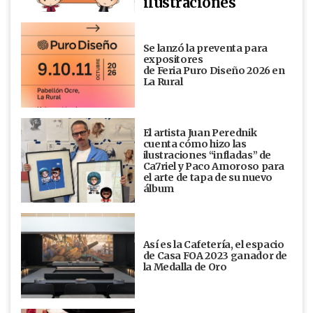
ilustraciones
Se lanzó la preventa para
expositores
de Feria Puro Diseño 2026 en
La Rural
El artista Juan Perednik
cuenta cómo hizo las
ilustraciones “infladas” de
Ca7riel y Paco Amoroso para
el arte de tapa de su nuevo
álbum
Así es la Cafetería, el espacio
de Casa FOA 2023 ganador de
la Medalla de Oro