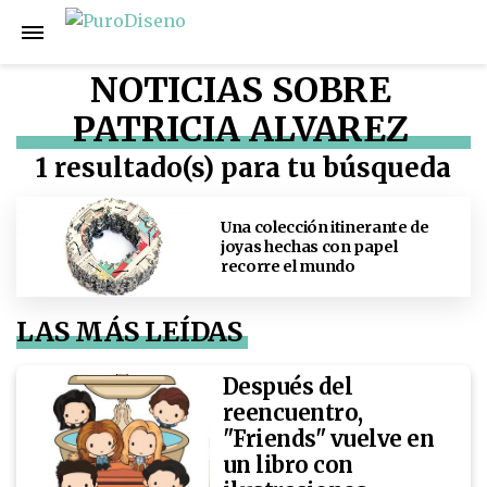
NOTICIAS SOBRE
PATRICIA ALVAREZ
1 resultado(s) para tu búsqueda
Una colección itinerante de
joyas hechas con papel
recorre el mundo
LAS MÁS LEÍDAS
Después del
reencuentro,
"Friends" vuelve en
un libro con