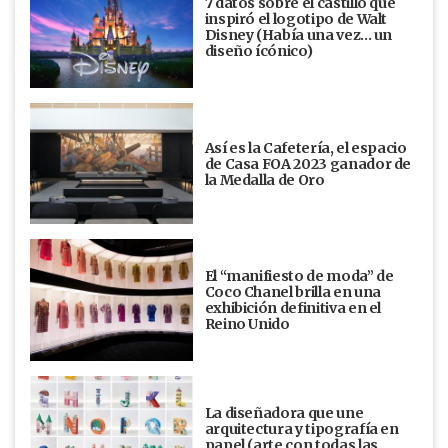
7 datos sobre el castillo que
inspiró el logotipo de Walt
Disney (Había una vez... un
diseño ícónico)
Así es la Cafetería, el espacio
de Casa FOA 2023 ganador de
la Medalla de Oro
El “manifiesto de moda” de
Coco Chanel brilla en una
exhibición definitiva en el
Reino Unido
La diseñadora que une
arquitectura y tipografía en
papel (arte con todas las