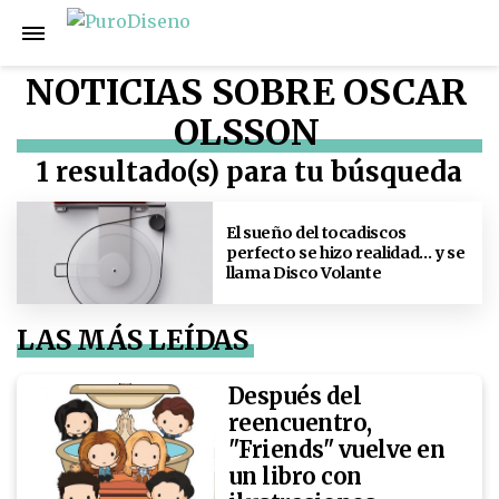
NOTICIAS SOBRE OSCAR
OLSSON
1 resultado(s) para tu búsqueda
El sueño del tocadiscos
perfecto se hizo realidad… y se
llama Disco Volante
LAS MÁS LEÍDAS
Después del
reencuentro,
"Friends" vuelve en
un libro con