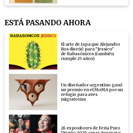
ESTÁ PASANDO AHORA
El arte de tapa que Alejandro
Ros diseñó para "Jessico"
de Babasónicos (también
cumple 25 años)
Un diseñador argentino ganó
un premio en el MoMA por un
refugio para aves
migratorias
26 expositores de Feria Puro
Diseño 2026: crear, innovar y