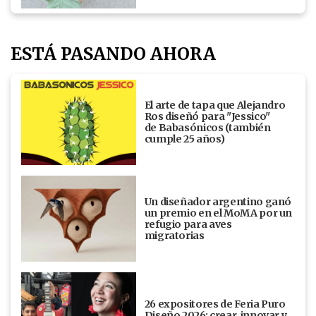
ESTÁ PASANDO AHORA
El arte de tapa que Alejandro
Ros diseñó para "Jessico"
de Babasónicos (también
cumple 25 años)
Un diseñador argentino ganó
un premio en el MoMA por un
refugio para aves
migratorias
26 expositores de Feria Puro
Diseño 2026: crear, innovar y