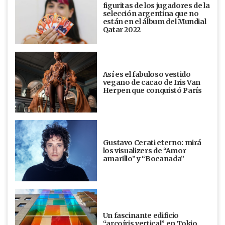
figuritas de los jugadores de la
selección argentina que no
están en el álbum del Mundial
Qatar 2022
Así es el fabuloso vestido
vegano de cacao de Iris Van
Herpen que conquistó París
Gustavo Cerati eterno: mirá
los visualizers de “Amor
amarillo” y “Bocanada”
Un fascinante edificio
“arcoíris vertical” en Tokio