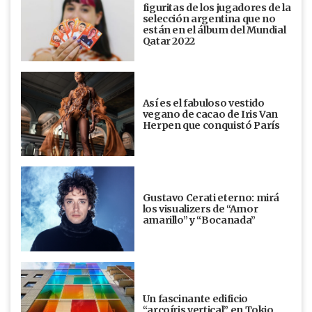
figuritas de los jugadores de la
selección argentina que no
están en el álbum del Mundial
Qatar 2022
Así es el fabuloso vestido
vegano de cacao de Iris Van
Herpen que conquistó París
Gustavo Cerati eterno: mirá
los visualizers de “Amor
amarillo” y “Bocanada”
Un fascinante edificio
“arcoíris vertical” en Tokio