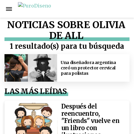
NOTICIAS SOBRE OLIVIA
DE ALL
1 resultado(s) para tu búsqueda
Una diseñadora argentina
creó un protector cervical
para polistas
LAS MÁS LEÍDAS
Después del
reencuentro,
"Friends" vuelve en
un libro con