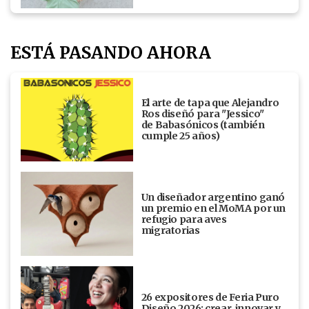
ESTÁ PASANDO AHORA
El arte de tapa que Alejandro
Ros diseñó para "Jessico"
de Babasónicos (también
cumple 25 años)
Un diseñador argentino ganó
un premio en el MoMA por un
refugio para aves
migratorias
26 expositores de Feria Puro
Diseño 2026: crear, innovar y