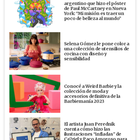
argentino que hizo el póster
de Paul McCartney en Nueva
York: “Mi misión es traer un
poco de belleza al mundo”
Selena Gómez le pone color a
una colección de utensilios de
cocina con diseño y
sensibilidad
Conocé a Weird Barbie y la
colección de moda y
accesorios definitiva de la
Barbiemanía 2023
El artista Juan Perednik
cuenta cómo hizo las
ilustraciones “infladas” de
Ca7riel y Paco Amoroso para