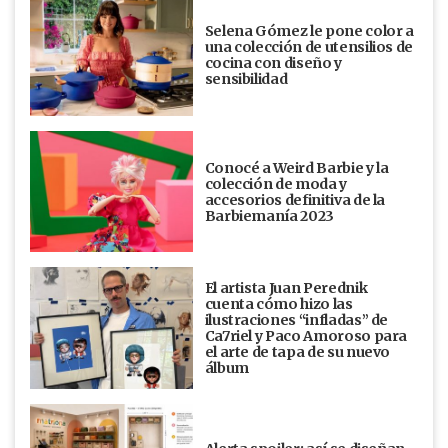
Selena Gómez le pone color a
una colección de utensilios de
cocina con diseño y
sensibilidad
Conocé a Weird Barbie y la
colección de moda y
accesorios definitiva de la
Barbiemanía 2023
El artista Juan Perednik
cuenta cómo hizo las
ilustraciones “infladas” de
Ca7riel y Paco Amoroso para
el arte de tapa de su nuevo
álbum