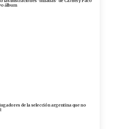
 las ilustraciones “infladas” de Ca7riel y Paco
evo álbum
 jugadores de la selección argentina que no
2