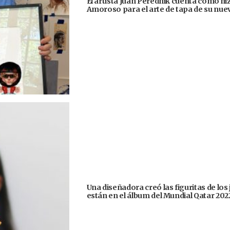
El artista Juan Perednik cuenta cómo hizo
Amoroso para el arte de tapa de su nu
Una diseñadora creó las figuritas de los
están en el álbum del Mundial Qatar 202