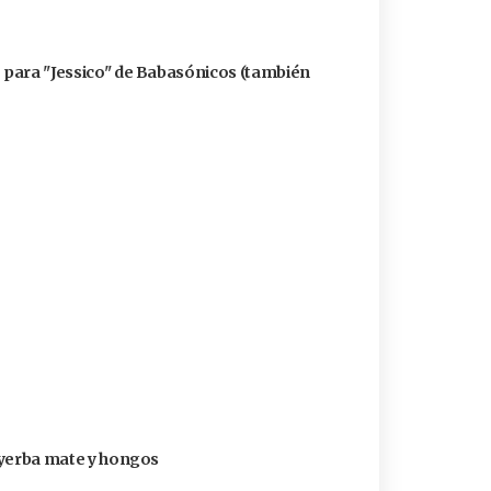
ó para "Jessico" de Babasónicos (también
n yerba mate y hongos