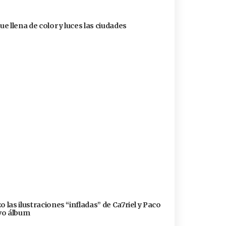
ue llena de color y luces las ciudades
 las ilustraciones “infladas” de Ca7riel y Paco
evo álbum