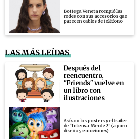
Bottega Veneta rompió las
redes con sus accesorios que
parecen cables de teléfono
LAS MÁS LEÍDAS
Después del
reencuentro,
"Friends" vuelve en
un libro con
ilustraciones
Así son los posters y el trailer
de “Intensa-Mente 2” (a puro
diseño y emociones)