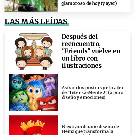
glamoroso de hoy (y ayer)
LAS MÁS LEÍDAS
Después del
reencuentro,
"Friends" vuelve en
un libro con
ilustraciones
Así son los posters y el trailer
de “Intensa-Mente 2” (a puro
diseño y emociones)
El extraordinario diseño de
Heinz que transforma la