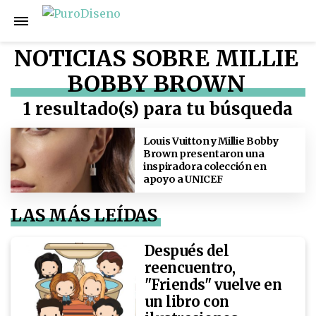
NOTICIAS SOBRE MILLIE
BOBBY BROWN
1 resultado(s) para tu búsqueda
Louis Vuitton y Millie Bobby
Brown presentaron una
inspiradora colección en
apoyo a UNICEF
LAS MÁS LEÍDAS
Después del
reencuentro,
"Friends" vuelve en
un libro con