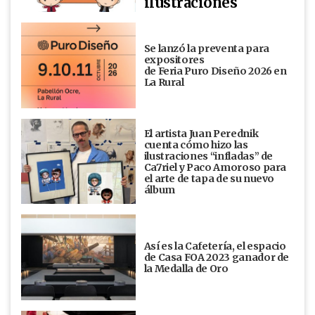
ilustraciones
Se lanzó la preventa para
expositores
de Feria Puro Diseño 2026 en
La Rural
El artista Juan Perednik
cuenta cómo hizo las
ilustraciones “infladas” de
Ca7riel y Paco Amoroso para
el arte de tapa de su nuevo
álbum
Así es la Cafetería, el espacio
de Casa FOA 2023 ganador de
la Medalla de Oro