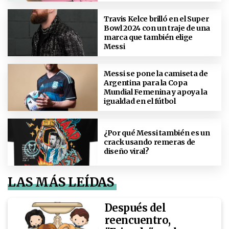
Travis Kelce brilló en el Super
Bowl 2024 con un traje de una
marca que también elige
Messi
Messi se pone la camiseta de
Argentina para la Copa
Mundial Femenina y apoya la
igualdad en el fútbol
¿Por qué Messi también es un
crack usando remeras de
diseño viral?
LAS MÁS LEÍDAS
Después del
reencuentro,