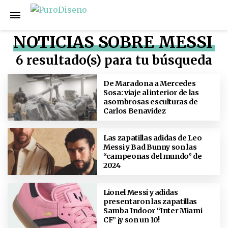
NOTICIAS SOBRE MESSI
6 resultado(s) para tu búsqueda
De Maradona a Mercedes
Sosa: viaje al interior de las
asombrosas esculturas de
Carlos Benavidez
Las zapatillas adidas de Leo
Messi y Bad Bunny son las
“campeonas del mundo” de
2024
Lionel Messi y adidas
presentaron las zapatillas
Samba Indoor “Inter Miami
CF” ¡y son un 10!