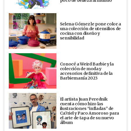
poco de belleza al mundo”
Selena Gómez le pone color a
una colección de utensilios de
cocina con diseño y
sensibilidad
Conocé a Weird Barbie y la
colección de moda y
accesorios definitiva de la
Barbiemanía 2023
El artista Juan Perednik
cuenta cómo hizo las
ilustraciones “infladas” de
Ca7riel y Paco Amoroso para
el arte de tapa de su nuevo
álbum