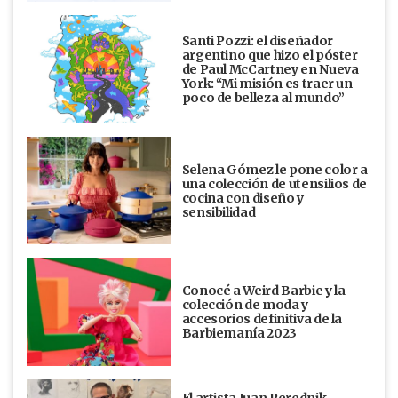
Santi Pozzi: el diseñador
argentino que hizo el póster
de Paul McCartney en Nueva
York: “Mi misión es traer un
poco de belleza al mundo”
Selena Gómez le pone color a
una colección de utensilios de
cocina con diseño y
sensibilidad
Conocé a Weird Barbie y la
colección de moda y
accesorios definitiva de la
Barbiemanía 2023
El artista Juan Perednik