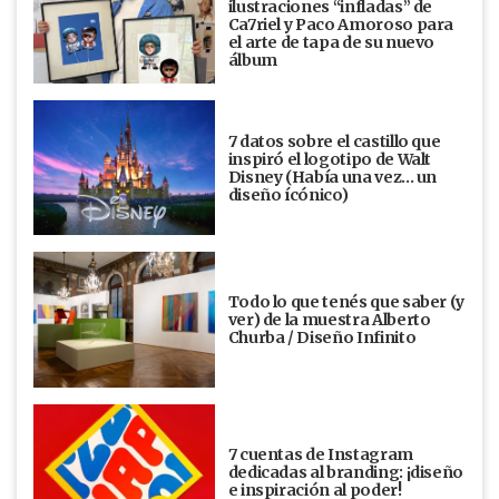
ilustraciones “infladas” de
Ca7riel y Paco Amoroso para
el arte de tapa de su nuevo
álbum
7 datos sobre el castillo que
inspiró el logotipo de Walt
Disney (Había una vez... un
diseño ícónico)
Todo lo que tenés que saber (y
ver) de la muestra Alberto
Churba / Diseño Infinito
7 cuentas de Instagram
dedicadas al branding: ¡diseño
e inspiración al poder!