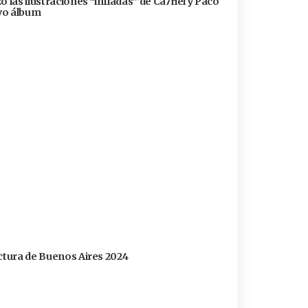
 las ilustraciones “infladas” de Ca7riel y Paco
evo álbum
ectura de Buenos Aires 2024