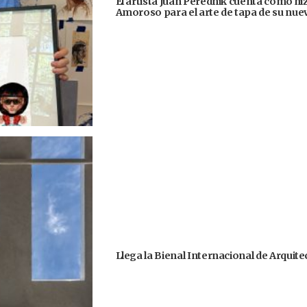
El artista Juan Perednik cuenta cómo hizo
Amoroso para el arte de tapa de su nu
Llega la Bienal Internacional de Arquit