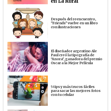
en La Rural
Después del reencuentro,
"Friends" vuelve en un libro
con ilustraciones
El diseñador argentino Ale
Paul creó la tipografía de
“Anora”, ganadora del premio
Oscar a la Mejor Película
5 tips y más trucos fáciles
para sacar las mejores fotos
con tu celular