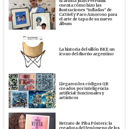
El artista Juan Perednik
cuenta cómo hizo las
ilustraciones “infladas” de
Ca7riel y Paco Amoroso para
el arte de tapa de su nuevo
álbum
La historia del sillón BKF, un
ícono del diseño argentino
Llegaron los códigos QR
creados por inteligencia
artificial: funcionales y
artísticos
Retrato de Piba Pósters: la
creadora del fenómeno de los