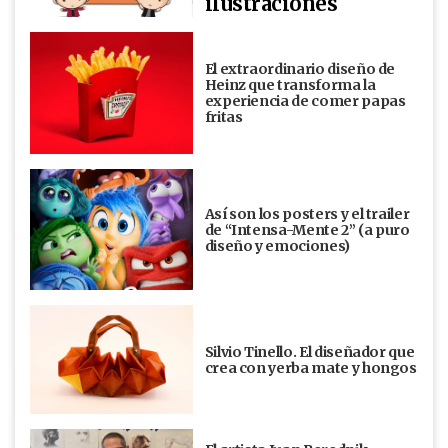
ilustraciones
El extraordinario diseño de
Heinz que transforma la
experiencia de comer papas
fritas
Así son los posters y el trailer
de “Intensa-Mente 2” (a puro
diseño y emociones)
Silvio Tinello. El diseñador que
crea con yerba mate y hongos