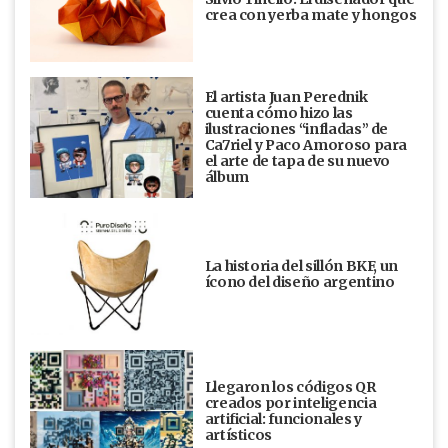
crea con yerba mate y hongos
El artista Juan Perednik
cuenta cómo hizo las
ilustraciones “infladas” de
Ca7riel y Paco Amoroso para
el arte de tapa de su nuevo
álbum
La historia del sillón BKF, un
ícono del diseño argentino
Llegaron los códigos QR
creados por inteligencia
artificial: funcionales y
artísticos