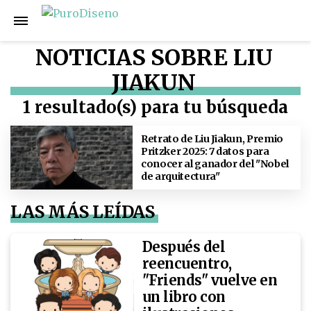
NOTICIAS SOBRE LIU
JIAKUN
1 resultado(s) para tu búsqueda
Retrato de Liu Jiakun, Premio
Pritzker 2025: 7 datos para
conocer al ganador del "Nobel
de arquitectura"
LAS MÁS LEÍDAS
Después del
reencuentro,
"Friends" vuelve en
un libro con