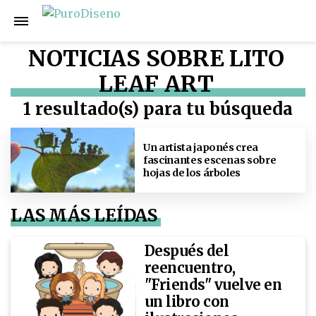
NOTICIAS SOBRE LITO
LEAF ART
1 resultado(s) para tu búsqueda
Un artista japonés crea
fascinantes escenas sobre
hojas de los árboles
LAS MÁS LEÍDAS
Después del
reencuentro,
"Friends" vuelve en
un libro con