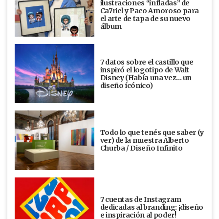
ilustraciones “infladas” de
Ca7riel y Paco Amoroso para
el arte de tapa de su nuevo
álbum
7 datos sobre el castillo que
inspiró el logotipo de Walt
Disney (Había una vez... un
diseño ícónico)
Todo lo que tenés que saber (y
ver) de la muestra Alberto
Churba / Diseño Infinito
7 cuentas de Instagram
dedicadas al branding: ¡diseño
e inspiración al poder!