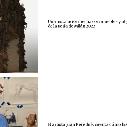
Una instalación hecha con muebles y ob
de la Feria de Milán 2023
El artista Juan Perednik cuenta cómo hizo