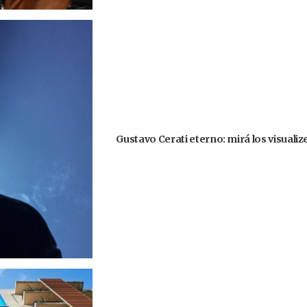
Gustavo Cerati eterno: mirá los visuali