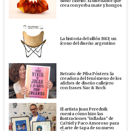
Silvio Tinello. El diseñador que
crea con yerba mate y hongos
La historia del sillón BKF, un
ícono del diseño argentino
Retrato de Piba Pósters: la
creadora del fenómeno de los
afiches de diseño callejero
con frases Nac & Rock
El artista Juan Perednik
cuenta cómo hizo las
ilustraciones “infladas” de
Ca7riel y Paco Amoroso para
el arte de tapa de su nuevo