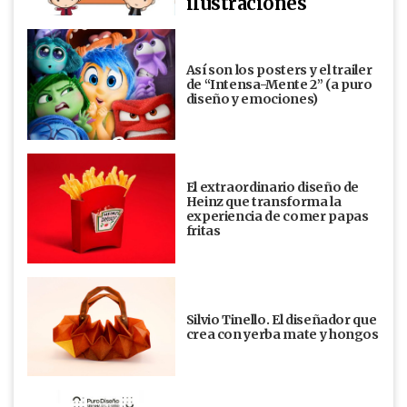
ilustraciones
Así son los posters y el trailer
de “Intensa-Mente 2” (a puro
diseño y emociones)
El extraordinario diseño de
Heinz que transforma la
experiencia de comer papas
fritas
Silvio Tinello. El diseñador que
crea con yerba mate y hongos