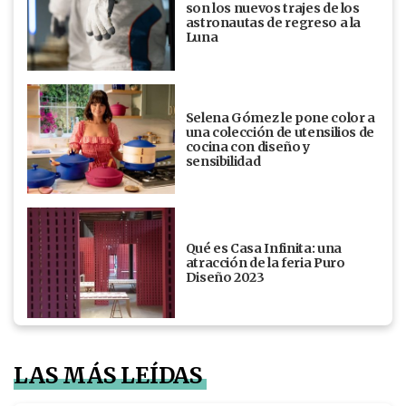
son los nuevos trajes de los
astronautas de regreso a la
Luna
Selena Gómez le pone color a
una colección de utensilios de
cocina con diseño y
sensibilidad
Qué es Casa Infinita: una
atracción de la feria Puro
Diseño 2023
LAS MÁS LEÍDAS