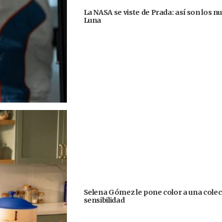
La NASA se viste de Prada: así son los n
Luna
Selena Gómez le pone color a una colecc
sensibilidad