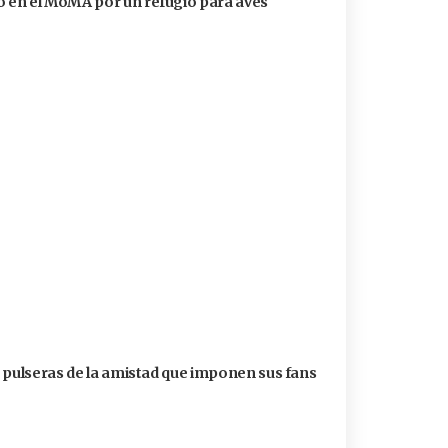
 en el MoMA por un refugio para aves
s pulseras de la amistad que imponen sus fans