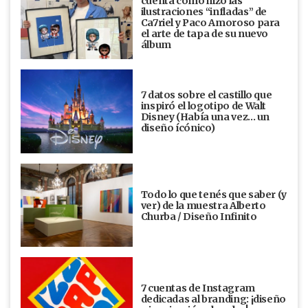
cuenta cómo hizo las
ilustraciones “infladas” de
Ca7riel y Paco Amoroso para
el arte de tapa de su nuevo
álbum
7 datos sobre el castillo que
inspiró el logotipo de Walt
Disney (Había una vez... un
diseño ícónico)
Todo lo que tenés que saber (y
ver) de la muestra Alberto
Churba / Diseño Infinito
7 cuentas de Instagram
dedicadas al branding: ¡diseño