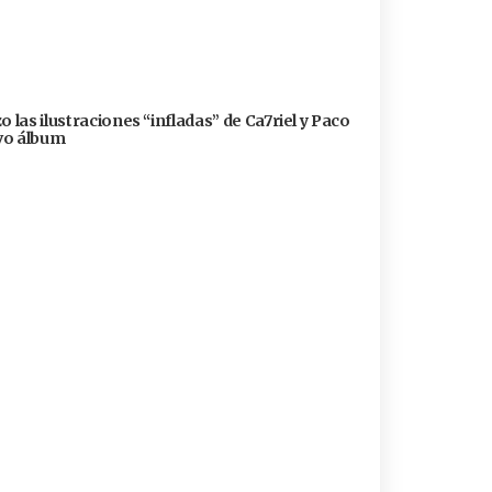
 las ilustraciones “infladas” de Ca7riel y Paco
evo álbum