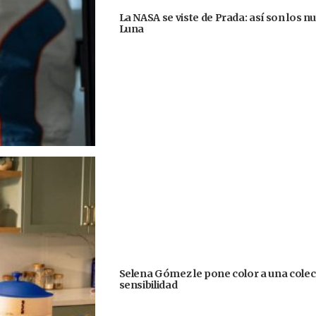
La NASA se viste de Prada: así son los n
Luna
Selena Gómez le pone color a una colecc
sensibilidad