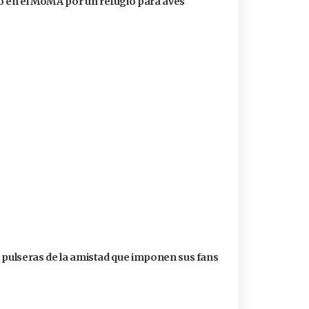
 en el MoMA por un refugio para aves
s pulseras de la amistad que imponen sus fans